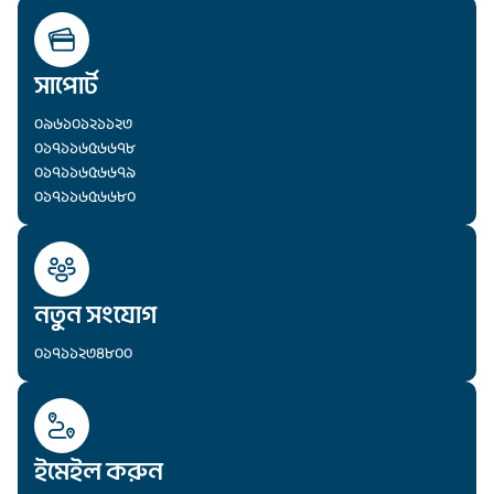
সাপোর্ট
০৯৬১০১২১১২৩
০১৭১১৬৫৬৬৭৮
০১৭১১৬৫৬৬৭৯
০১৭১১৬৫৬৬৮০
নতুন সংযোগ
০১৭১১২৩৪৮০০
ইমেইল করুন